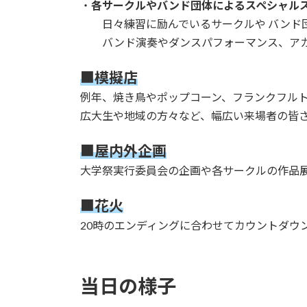
​・
各サークルやバンド団体によるスペシャル
日々練習に励んでいるサークルや バンド団
バンド演奏やダンスパフォーマンス、アカ
​■
模擬店
例年、焼き鳥やポップコーン、フランクフル
広大生や地域の方々など、幅広い来場者の皆
​■
屋内外企画
大学祭実行委員会の企画や各サークルの作品
■
花火
20時のエンディングに合わせてカウントダウ
当日の様子