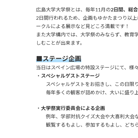
広島大学大学祭とは、毎年11月の
2日間、総
2日間行われるため、企画もゆかたまつり以
ークルによる展示など見どころ満載です！
また大学構内では、大学祭のみならず、教育学
しむことが出来ます。
■ステージ企画
当日はスペイン広場の特設ステージにて、様
・
スペシャルゲストステージ
スペシャルゲストをお招きし、この日限り
毎年多くの観客が詰めかけ、大いに盛り上
・
大学祭実行委員会による企画
例年、学部対抗クイズ大会や大喜利大会な
観覧するもよし、参加するもよし、どちら