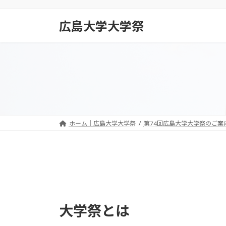
コ
ナ
ン
ビ
広島大学大学祭
テ
ゲ
ン
ー
ツ
シ
へ
ョ
ス
ン
キ
に
ッ
移
プ
動
ホーム｜広島大学大学祭
第74回広島大学大学祭のご案
大学祭とは