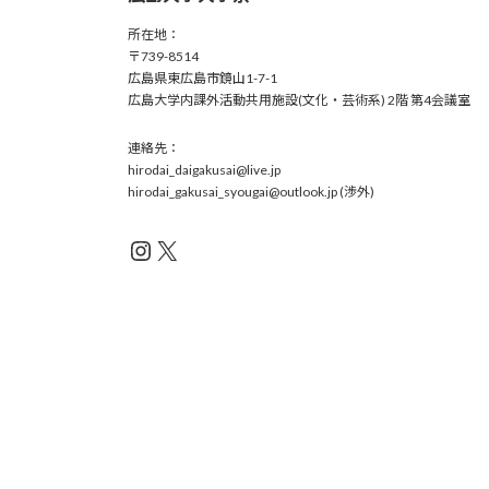
所在地：
〒739-8514
広島県東広島市鏡山1-7-1
広島大学内課外活動共用施設(文化・芸術系) 2階 第4会議室
連絡先：
hirodai_daigakusai@live.jp
hirodai_gakusai_syougai@outlook.jp (渉外)
Instagram
X