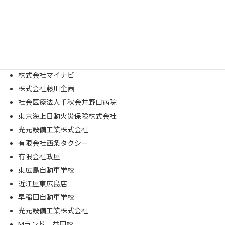
医療法人社団ヤマナ会東広島記念病院
酒庫住田屋西条店
医療法人 康樹会 すぎた皮ふ科アレルギー科
株式会社コトブキソリューション
株式会社タカキベーカリー
株式会社マイナビ
株式会社藤川企画
社会医療法人千秋会井野口病院
東京海上日動火災保険株式会社
光元設備工業株式会社
有限会社西条タクシー
有限会社政屋
東広島自動車学校
近江屋東広島店
早稲田自動車学校
光元設備工業株式会社
Mランド 益田校