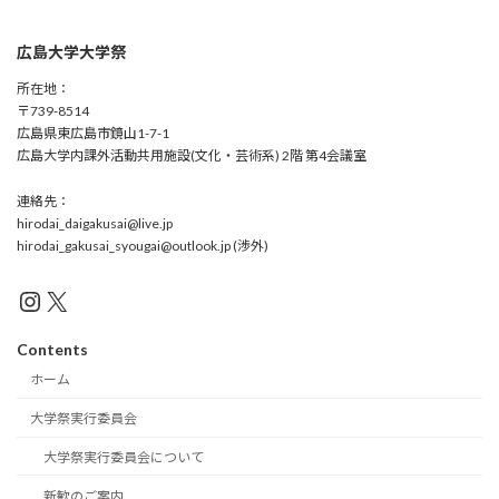
広島大学大学祭
所在地：
〒739-8514
広島県東広島市鏡山1-7-1
広島大学内課外活動共用施設(文化・芸術系) 2階 第4会議室
連絡先：
hirodai_daigakusai@live.jp
hirodai_gakusai_syougai@outlook.jp (渉外)
Instagram
X
Contents
ホーム
大学祭実行委員会
大学祭実行委員会について
新歓のご案内