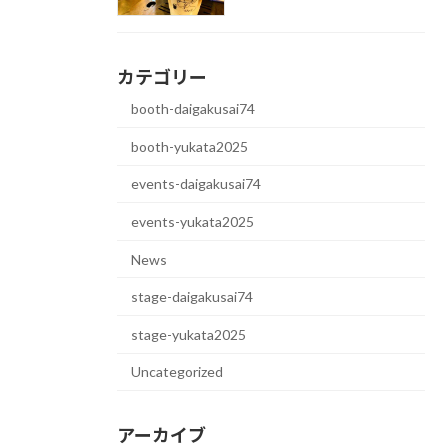
カテゴリー
booth-daigakusai74
booth-yukata2025
events-daigakusai74
events-yukata2025
News
stage-daigakusai74
stage-yukata2025
Uncategorized
アーカイブ