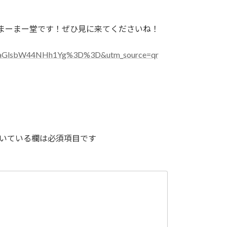
まーまー堂です！ぜひ見に来てくださいね！
XJsaGlsbW44NHh1Yg%3D%3D&utm_source=qr
いている欄は必須項目です