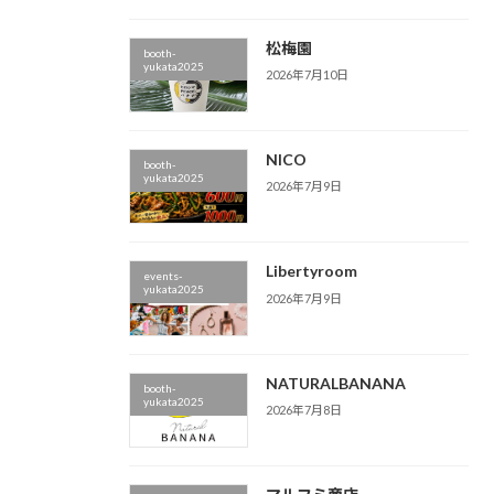
松梅園
booth-
yukata2025
2026年7月10日
NICO
booth-
yukata2025
2026年7月9日
Libertyroom
events-
yukata2025
2026年7月9日
NATURALBANANA
booth-
yukata2025
2026年7月8日