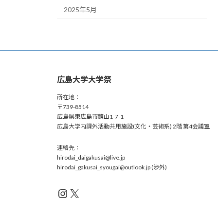
2025年5月
広島大学大学祭
所在地：
〒739-8514
広島県東広島市鏡山1-7-1
広島大学内課外活動共用施設(文化・芸術系) 2階 第4会議室
連絡先：
hirodai_daigakusai@live.jp
hirodai_gakusai_syougai@outlook.jp (渉外)
Instagram
X