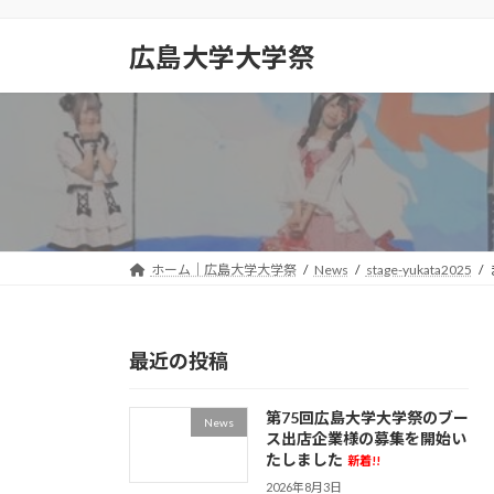
コ
ナ
ン
ビ
広島大学大学祭
テ
ゲ
ン
ー
ツ
シ
へ
ョ
ス
ン
キ
に
ッ
移
プ
動
ホーム｜広島大学大学祭
News
stage-yukata2025
最近の投稿
第75回広島大学大学祭のブー
News
ス出店企業様の募集を開始い
たしました
新着!!
2026年8月3日