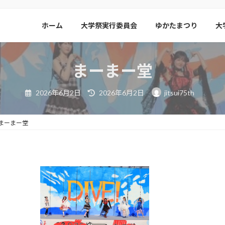
ホーム
大学祭実行委員会
ゆかたまつり
大
まーまー堂
最
2026年6月2日
2026年6月2日
jitsui75th
終
更
新
日
まーまー堂
時
: