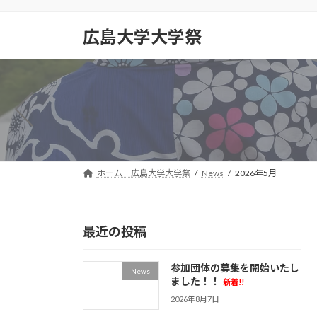
コ
ナ
ン
ビ
広島大学大学祭
テ
ゲ
ン
ー
ツ
シ
へ
ョ
ス
ン
キ
に
ッ
移
プ
動
ホーム｜広島大学大学祭
News
2026年5月
最近の投稿
参加団体の募集を開始いたし
News
ました！！
新着!!
2026年8月7日