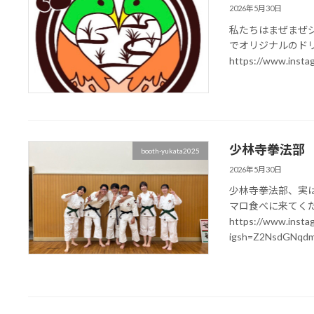
2026年5月30日
私たちはまぜまぜ
でオリジナルのド
https://www.insta
少林寺拳法部
booth-yukata2025
2026年5月30日
少林寺拳法部、実
マロ食べに来てく
https://www.instag
igsh=Z2NsdGNqdm