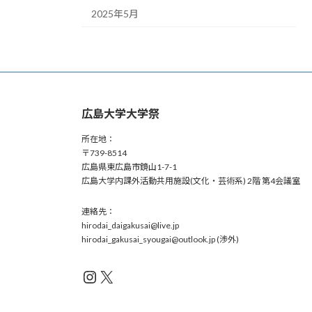
2025年5月
広島大学大学祭
所在地：
〒739-8514
広島県東広島市鏡山1-7-1
広島大学内課外活動共用施設(文化・芸術系) 2階 第4会議室
連絡先：
hirodai_daigakusai@live.jp
hirodai_gakusai_syougai@outlook.jp (渉外)
Instagram
X