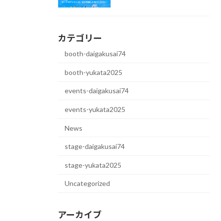
カテゴリー
booth-daigakusai74
booth-yukata2025
events-daigakusai74
events-yukata2025
News
stage-daigakusai74
stage-yukata2025
Uncategorized
アーカイブ