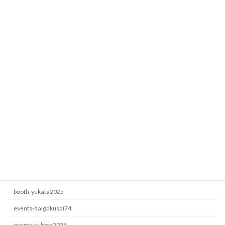
Fesbase
booth-yukata2025
2026年7月5日
ロート製薬
events-yukata2025
2026年6月22日
カテゴリー
booth-daigakusai74
booth-yukata2025
events-daigakusai74
events-yukata2025