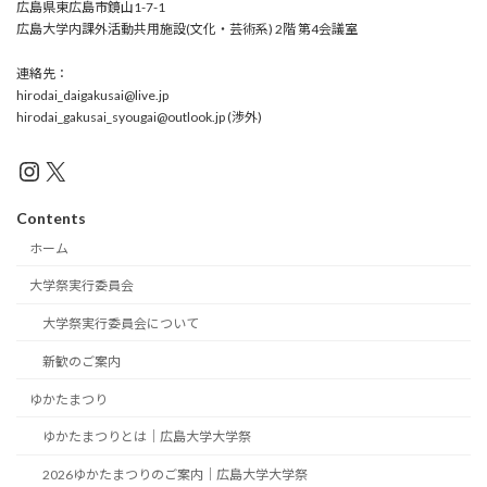
広島県東広島市鏡山1-7-1
広島大学内課外活動共用施設(文化・芸術系) 2階 第4会議室
連絡先：
hirodai_daigakusai@live.jp
hirodai_gakusai_syougai@outlook.jp (渉外)
Instagram
X
Contents
ホーム
大学祭実行委員会
大学祭実行委員会について
新歓のご案内
ゆかたまつり
ゆかたまつりとは｜広島大学大学祭
2026ゆかたまつりのご案内｜広島大学大学祭