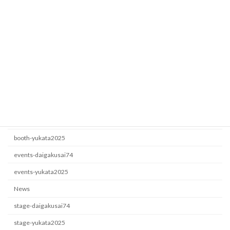
ロート製薬
events-yukata2025
2026年6月22日
カテゴリー
booth-daigakusai74
booth-yukata2025
events-daigakusai74
events-yukata2025
News
stage-daigakusai74
stage-yukata2025