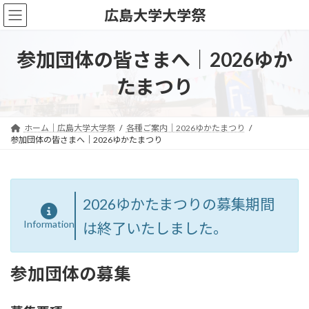
コ
ナ
広島大学大学祭
ン
ビ
テ
ゲ
ン
ー
参加団体の皆さまへ｜2026ゆか
ツ
シ
へ
ョ
たまつり
ス
ン
キ
に
ッ
移
ホーム｜広島大学大学祭
各種ご案内｜2026ゆかたまつり
プ
動
参加団体の皆さまへ｜2026ゆかたまつり
2026ゆかたまつりの募集期間
Information
は終了いたしました。
参加団体の募集