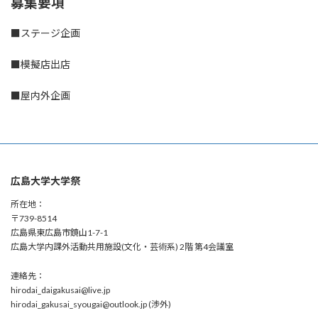
募集要項
■ステージ企画
■模擬店出店
■屋内外企画
広島大学大学祭
所在地：
〒739-8514
広島県東広島市鏡山1-7-1
広島大学内課外活動共用施設(文化・芸術系) 2階 第4会議室
連絡先：
hirodai_daigakusai@live.jp
hirodai_gakusai_syougai@outlook.jp (渉外)