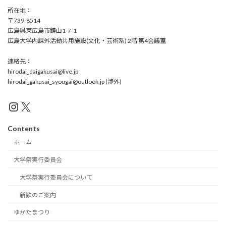
所在地：
〒739-8514
広島県東広島市鏡山1-7-1
広島大学内課外活動共用施設(文化・芸術系) 2階 第4会議室
連絡先：
hirodai_daigakusai@live.jp
hirodai_gakusai_syougai@outlook.jp (渉外)
Instagram
X
Contents
ホーム
大学祭実行委員会
大学祭実行委員会について
新歓のご案内
ゆかたまつり