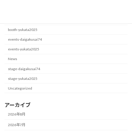
カテゴリー
booth-daigakusai74
booth-yukata2025
events-daigakusai74
events-yukata2025
News
stage-daigakusai74
stage-yukata2025
Uncategorized
アーカイブ
2026年8月
2026年7月