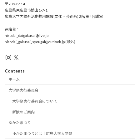
〒739-8514
広島県東広島市鏡山1-7-1
広島大学内課外活動共用施設(文化・芸術系) 2階 第4会議室
連絡先：
hirodai_daigakusai@live.jp
hirodai_gakusai_syougai@outlook.jp (渉外)
Instagram
X
Contents
ホーム
大学祭実行委員会
大学祭実行委員会について
新歓のご案内
ゆかたまつり
ゆかたまつりとは｜広島大学大学祭