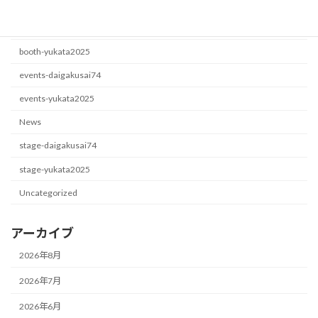
カテゴリー
booth-daigakusai74
booth-yukata2025
events-daigakusai74
events-yukata2025
News
stage-daigakusai74
stage-yukata2025
Uncategorized
アーカイブ
2026年8月
2026年7月
2026年6月