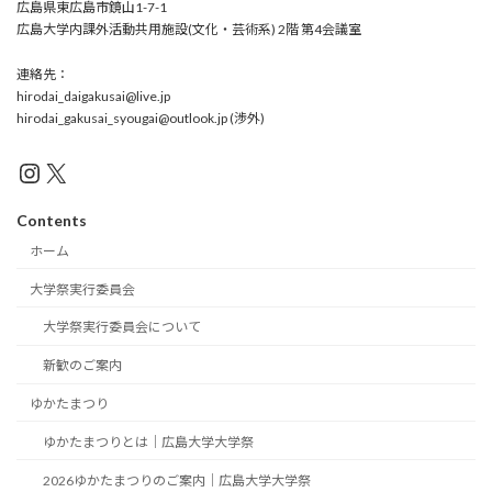
広島県東広島市鏡山1-7-1
広島大学内課外活動共用施設(文化・芸術系) 2階 第4会議室
連絡先：
hirodai_daigakusai@live.jp
hirodai_gakusai_syougai@outlook.jp (渉外)
Instagram
X
Contents
ホーム
大学祭実行委員会
大学祭実行委員会について
新歓のご案内
ゆかたまつり
ゆかたまつりとは｜広島大学大学祭
2026ゆかたまつりのご案内｜広島大学大学祭