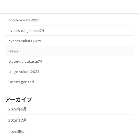
カテゴリー
booth-daigakusai74
booth-yukata2025
events-daigakusai74
events-yukata2025
News
stage-daigakusai74
stage-yukata2025
Uncategorized
アーカイブ
2026年8月
2026年7月
2026年6月