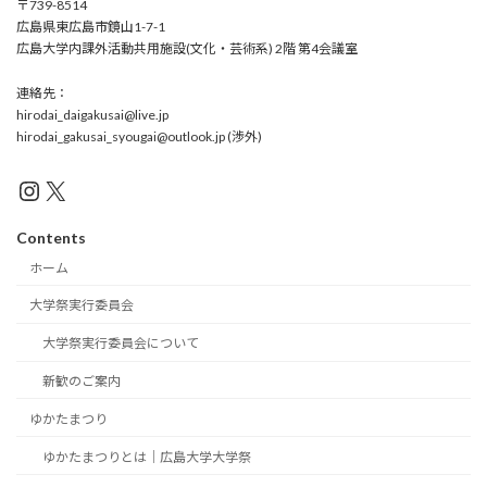
〒739-8514
広島県東広島市鏡山1-7-1
広島大学内課外活動共用施設(文化・芸術系) 2階 第4会議室
連絡先：
hirodai_daigakusai@live.jp
hirodai_gakusai_syougai@outlook.jp (渉外)
Instagram
X
Contents
ホーム
大学祭実行委員会
大学祭実行委員会について
新歓のご案内
ゆかたまつり
ゆかたまつりとは｜広島大学大学祭