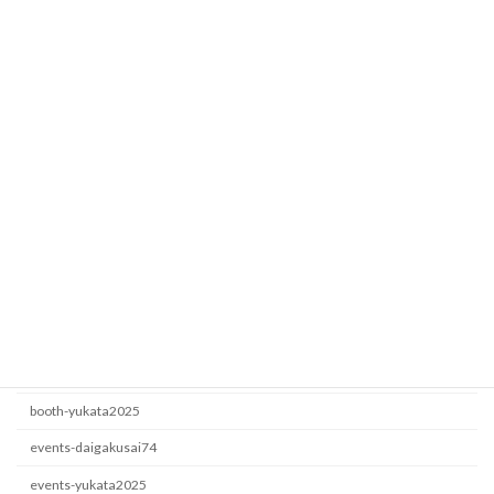
Fesbase
booth-yukata2025
2026年7月5日
ロート製薬
events-yukata2025
2026年6月22日
カテゴリー
booth-daigakusai74
booth-yukata2025
events-daigakusai74
events-yukata2025