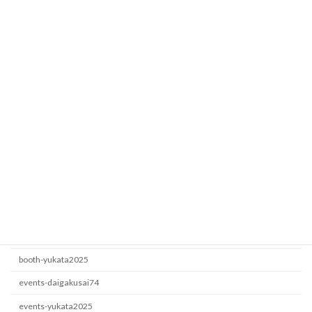
Fesbase
booth-yukata2025
2026年7月5日
ロート製薬
events-yukata2025
2026年6月22日
カテゴリー
booth-daigakusai74
booth-yukata2025
events-daigakusai74
events-yukata2025