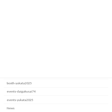
Fesbase
booth-yukata2025
2026年7月5日
ロート製薬
events-yukata2025
2026年6月22日
カテゴリー
booth-daigakusai74
booth-yukata2025
events-daigakusai74
events-yukata2025
News