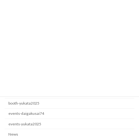
Fesbase
booth-yukata2025
2026年7月5日
ロート製薬
events-yukata2025
2026年6月22日
カテゴリー
booth-daigakusai74
booth-yukata2025
events-daigakusai74
events-yukata2025
News