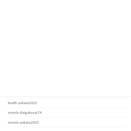
Fesbase
booth-yukata2025
2026年7月5日
ロート製薬
events-yukata2025
2026年6月22日
カテゴリー
booth-daigakusai74
booth-yukata2025
events-daigakusai74
events-yukata2025