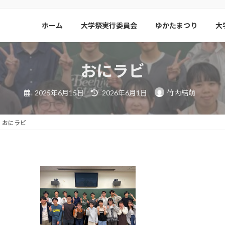
ホーム
大学祭実行委員会
ゆかたまつり
大
おにラビ
最
2025年6月15日
2026年6月1日
竹内結萌
終
更
新
日
おにラビ
時
: