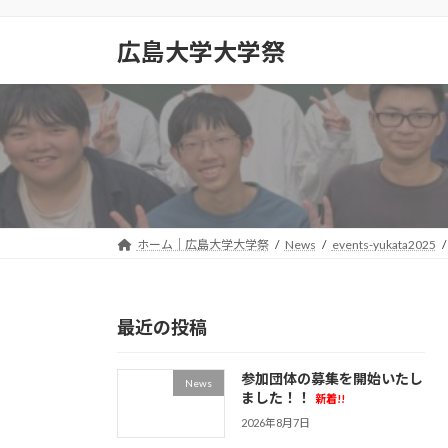
コ
ナ
ン
ビ
広島大学大学祭
テ
ゲ
ン
ー
ツ
シ
へ
ョ
ス
ン
キ
に
ッ
移
プ
動
ホーム｜広島大学大学祭
News
events-yukata2025
最近の投稿
参加団体の募集を開始いたし
News
ました！！
新着!!
2026年8月7日