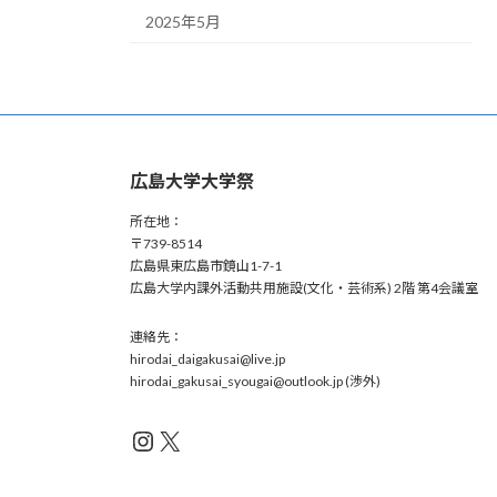
2025年5月
広島大学大学祭
所在地：
〒739-8514
広島県東広島市鏡山1-7-1
広島大学内課外活動共用施設(文化・芸術系) 2階 第4会議室
連絡先：
hirodai_daigakusai@live.jp
hirodai_gakusai_syougai@outlook.jp (渉外)
Instagram
X