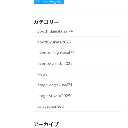
カテゴリー
booth-daigakusai74
booth-yukata2025
events-daigakusai74
events-yukata2025
News
stage-daigakusai74
stage-yukata2025
Uncategorized
アーカイブ