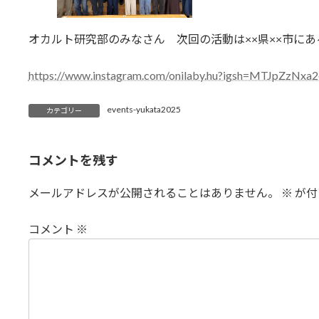
オカルト研究部のみなさん 次回の活動は××県××市に
https://www.instagram.com/onilaby.hu?igsh=MTJpZzN
events-yukata2025
カテゴリー
コメントを残す
メールアドレスが公開されることはありません。
※
が付
コメント
※