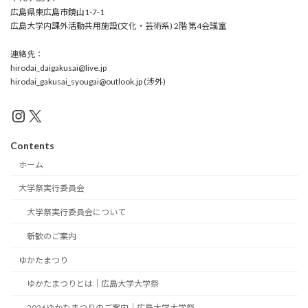
広島県東広島市鏡山1-7-1
広島大学内課外活動共用施設(文化・芸術系) 2階 第4会議室
連絡先：
hirodai_daigakusai@live.jp
hirodai_gakusai_syougai@outlook.jp (渉外)
Instagram
X
Contents
ホーム
大学祭実行委員会
大学祭実行委員会について
新歓のご案内
ゆかたまつり
ゆかたまつりとは｜広島大学大学祭
2026ゆかたまつりのご案内｜広島大学大学祭