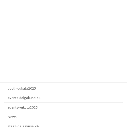
2026年7月5日
ロート製薬
events-yukata2025
2026年6月22日
カテゴリー
booth-daigakusai74
booth-yukata2025
events-daigakusai74
events-yukata2025
News
stage-daigakusai74