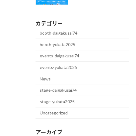
カテゴリー
booth-daigakusai74
booth-yukata2025
events-daigakusai74
events-yukata2025
News
stage-daigakusai74
stage-yukata2025
Uncategorized
アーカイブ