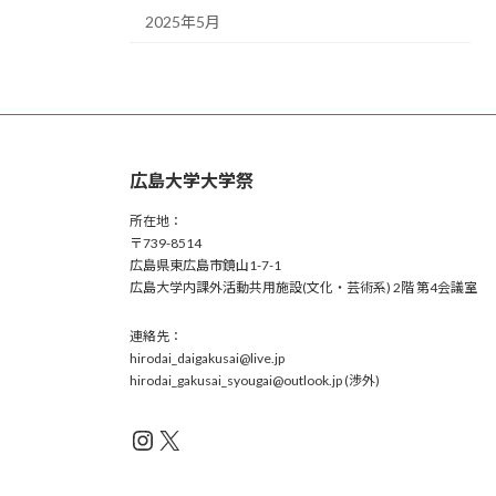
2025年5月
広島大学大学祭
所在地：
〒739-8514
広島県東広島市鏡山1-7-1
広島大学内課外活動共用施設(文化・芸術系) 2階 第4会議室
連絡先：
hirodai_daigakusai@live.jp
hirodai_gakusai_syougai@outlook.jp (渉外)
Instagram
X