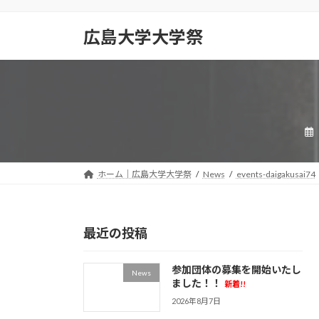
コ
ナ
ン
ビ
広島大学大学祭
テ
ゲ
ン
ー
ツ
シ
へ
ョ
ス
ン
キ
に
ッ
移
プ
動
ホーム｜広島大学大学祭
News
events-daigakusai74
最近の投稿
参加団体の募集を開始いたし
News
ました！！
新着!!
2026年8月7日