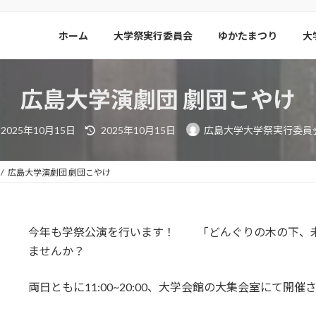
ホーム
大学祭実行委員会
ゆかたまつり
大
広島大学演劇団 劇団こやけ
最
2025年10月15日
2025年10月15日
広島大学大学祭実行委員
終
更
新
日
広島大学演劇団 劇団こやけ
時
:
今年も学祭公演を行います！ 「どんぐりの木の下、
ませんか？
両日ともに11:00~20:00、大学会館の大集会室にて開