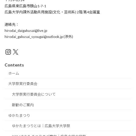
広島県東広島市鏡山1-7-1
広島大学内課外活動共用施設(文化・芸術系) 2階 第4会議室
連絡先：
hirodai_daigakusai@live.jp
hirodai_gakusai_syougai@outlook.jp (渉外)
Instagram
X
Contents
ホーム
大学祭実行委員会
大学祭実行委員会について
新歓のご案内
ゆかたまつり
ゆかたまつりとは｜広島大学大学祭