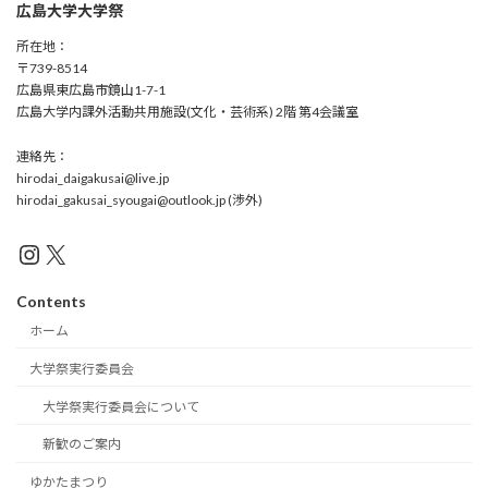
広島大学大学祭
所在地：
〒739-8514
広島県東広島市鏡山1-7-1
広島大学内課外活動共用施設(文化・芸術系) 2階 第4会議室
連絡先：
hirodai_daigakusai@live.jp
hirodai_gakusai_syougai@outlook.jp (渉外)
Instagram
X
Contents
ホーム
大学祭実行委員会
大学祭実行委員会について
新歓のご案内
ゆかたまつり