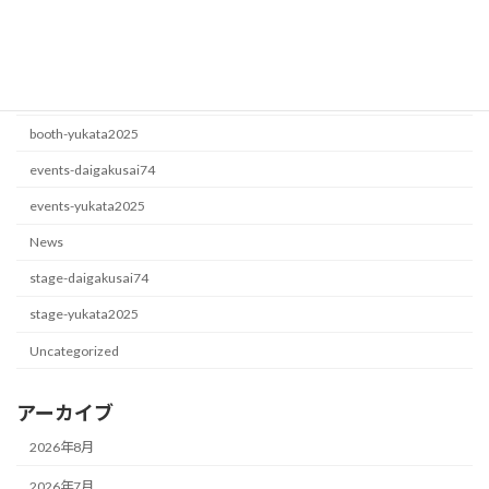
カテゴリー
booth-daigakusai74
booth-yukata2025
events-daigakusai74
events-yukata2025
News
stage-daigakusai74
stage-yukata2025
Uncategorized
アーカイブ
2026年8月
2026年7月